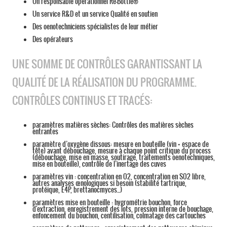
Un responsable opérationnel Re-Bottle®
Un service R&D et un service Qualité en soutien
Des oenotechniciens spécialistes de leur métier
Des opérateurs
UNE SOMME DE CONTRÔLES GARANTISSANT LA
QUALITÉ DE LA RÉALISATION DU PROGRAMME.
CONTRÔLES CONTINUS ET TRACÉS:
paramètres matières sèches: Contrôles des matières sèches
entrantes
paramètre d’oxygène dissous: mesure en bouteille (vin + espace de
tête) avant débouchage, mesure à chaque point critique du process
(débouchage, mise en masse, soutirage, traitements oenotechniques,
mise en bouteille), contrôle de l’inertage des cuves
paramètres vin : concentration en O2, concentration en SO2 libre,
autres analyses œnologiques si besoin (stabilité tartrique,
protéique, E4P, brettanocmyces...)
paramètres mise en bouteille : hygrométrie bouchon, force
d'extraction, enregistrement des lots, pression interne de bouchage,
enfoncement du bouchon, centilisation, colmatage des cartouches